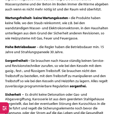
Wassersysteme und der Beton im Boden immer die Wärme abgeben
auch wenn es nicht mehr nötig ist und der Raum wird überhitzt.
Wartungsfreiheit- keine Wartungskosten -
die Produkte haben
keine Teile, wo den Staub reinkommt, wie z.B. bei den
wandständigen Wasser- und Elektrokonvektoren, in den Haushalten
unterliegen aus dem Grund der Sicherheit anderen Revisionen, so
wie Heizsysteme mit Gas, Feuer und Feuergasse.
Hohe Betriebsdauer
– die Regler haben die Betriebsdauer min. 15
Jahre und Strahlungspaneele 30 Jahre.
Sorgenfreiheit -
Sie brauchen nach Hause ständig keinen Service-
und Revisionstechniker zurufen, so wie bei den Kesseln mit dem
gasig-, fest-, und flüssigem Treibstoff. Sie brauchen nicht den
Treibstoff zu bestellen, mit dem Treibstoff zu manipulieren und den
Treibstoff so wie bei den Kesseln und Heizöfen zu lagern. Alles regelt
zuverlässige programmierbare Regulation
sorgenfrei.
Sicherheit -
Es droht keine Detonation oder Gas- und
Abgasvergiftung, Karosserie ist aus dem geerdeten Stahlgehäuse
hergestellt, das bei der eventuellen Störung den Kurzschluss in die
Erde führt und regelt die Sicherungselemente noch bevor die
Spannung, oder der Strom auf die das Leben und die Gesundheit