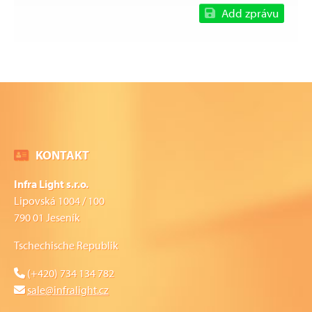
Add zprávu
KONTAKT
Infra Light s.r.o.
Lipovská 1004 / 100
790 01 Jeseník
Tschechische Republik
(+420) 734 134 782
sale@infralight.cz