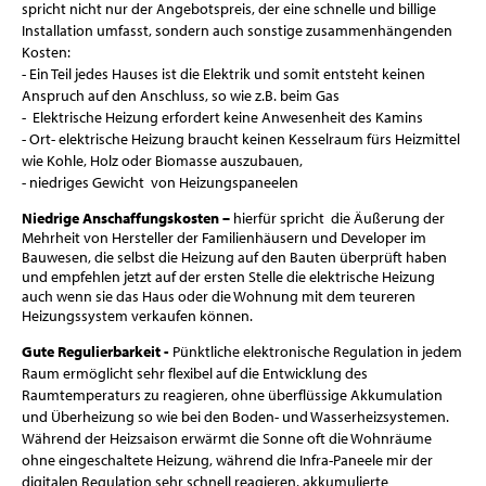
spricht nicht nur der Angebotspreis, der eine schnelle und billige
Installation umfasst, sondern auch sonstige zusammenhängenden
Kosten:
- Ein Teil jedes Hauses ist die Elektrik und somit entsteht keinen
Anspruch auf den Anschluss, so wie z.B. beim Gas
- Elektrische Heizung erfordert keine Anwesenheit des Kamins
- Ort- elektrische Heizung braucht keinen Kesselraum fürs Heizmittel
wie Kohle, Holz oder Biomasse auszubauen,
- niedriges Gewicht von Heizungspaneelen
Niedrige Anschaffungskosten –
hierfür spricht die Äußerung der
Mehrheit von Hersteller der Familienhäusern und Developer im
Bauwesen, die selbst die Heizung auf den Bauten überprüft haben
und empfehlen jetzt auf der ersten Stelle die elektrische Heizung
auch wenn sie das Haus oder die Wohnung mit dem teureren
Heizungssystem verkaufen können.
Gute Regulierbarkeit -
Pünktliche elektronische Regulation in jedem
Raum ermöglicht sehr flexibel auf die Entwicklung des
Raumtemperaturs zu reagieren, ohne überflüssige Akkumulation
und Überheizung so wie bei den Boden- und Wasserheizsystemen.
Während der Heizsaison erwärmt die Sonne oft die Wohnräume
ohne eingeschaltete Heizung, während die Infra-Paneele mir der
digitalen Regulation sehr schnell reagieren, akkumulierte