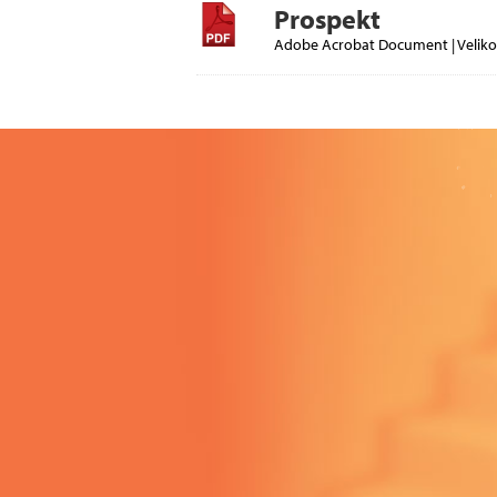
Prospekt
Adobe Acrobat Document | Veliko