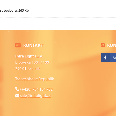
st souboru: 265 Kb
KONTAKT
KON
Infra Light s.r.o.
F
Lipovská 1004 / 100
790 01 Jeseník
Tschechische Republik
(+420) 734 134 782
sale@infralight.cz