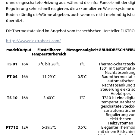
ohne eingeschaltete Heizung aus, während die Infra-Paneele mit der digi
Regulierung sehr schnell reagieren, die akkumulierten Wassersysteme 
Boden ständig die Wärme abgeben, auch wenn es nicht mehr nötig ist u
überhitzt.
Die Thermostate sind im Angebot vom tschechischen Hersteller ELKTR
https://www.elektrobock.com/
model
Output
Einstellbarer
Messgenauigkeit
GRUNDBESCHREIB
Temperaturbereich
TS 01
16A
3 °C bis 28 °C
1°C
Thermo-Schaltsteck
TS01 mit automatis
Nachtabsenkung
PT 04
16A
11-29°C
0,5°C
Raumthermostat 
automatischer
Nachtabsenkung 
Steuerung elektris
Heizkörper.
TS 10
16A
3-40°C
1°C
TS10 ist eine digit
temperaturabhän
geschaltete Steckd
zur automatisch
Regulierung vo
elektrischen
Heizsystemen
PT712
12A
5-39,5°C
0,5°C
Eleganter Thermos
mit einem Bildschir