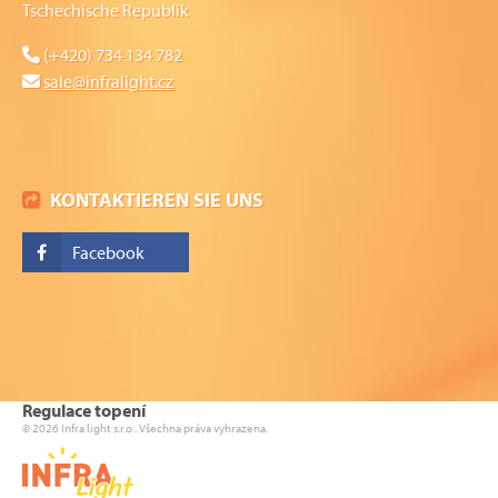
Tschechische Republik
(+420) 734 134 782
sale@infralight.cz
KONTAKTIEREN SIE UNS
Facebook
Regulace topení
© 2026 Infra light s.r.o.. Všechna práva vyhrazena.