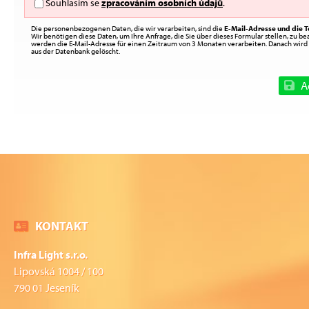
Souhlasím se
zpracováním osobních údajů
.
Die personenbezogenen Daten, die wir verarbeiten, sind die
E-Mail-Adresse und die 
Wir benötigen diese Daten, um Ihre Anfrage, die Sie über dieses Formular stellen, zu b
werden die E-Mail-Adresse für einen Zeitraum von 3 Monaten verarbeiten. Danach wird
aus der Datenbank gelöscht.
A
KONTAKT
Infra Light s.r.o.
Lipovská 1004 / 100
790 01 Jeseník