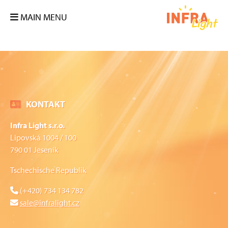
MAIN MENU
KONTAKT
Infra Light s.r.o.
Lipovská 1004 / 100
790 01 Jeseník
Tschechische Republik
(+420) 734 134 782
sale@infralight.cz